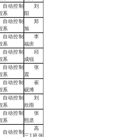
自动控制
刘
程系
阳
自动控制
郑
程系
旭
自动控制
李
程系
福庆
自动控制
邱
程系
成锐
自动控制
张
程系
震
自动控制
崔
程系
砚博
自动控制
刘
程系
欣雨
自动控制
张
程系
熙丞
高
自动控制
三1班张