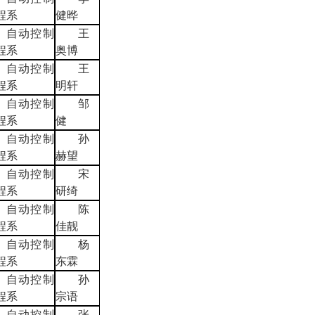
程系
健晔
自动控制
王
程系
奥博
自动控制
王
程系
明轩
自动控制
邹
程系
健
自动控制
孙
程系
赫望
自动控制
宋
程系
研绮
自动控制
陈
程系
佳靓
自动控制
杨
程系
东霖
自动控制
孙
程系
宗语
自动控制
张