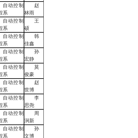
自动控制
赵
程系
林雨
自动控制
王
程系
硕
自动控制
韩
程系
佳鑫
自动控制
孙
程系
宏静
自动控制
莫
程系
俊豪
自动控制
赵
程系
世博
自动控制
李
程系
思尧
自动控制
周
程系
涧新
自动控制
孙
程系
文博