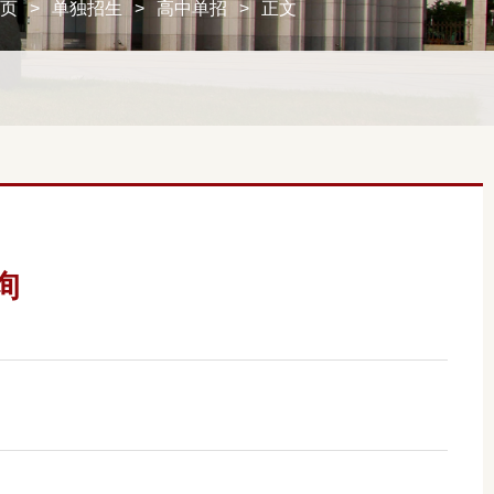
首页
>
单独招生
>
高中单招
>
正文
询