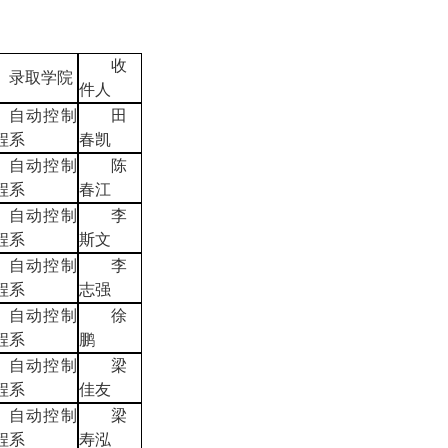
收
录取学院
件人
自动控制
田
程系
春凯
自动控制
陈
程系
春江
自动控制
李
程系
斯文
自动控制
李
程系
志强
自动控制
徐
程系
鹏
自动控制
梁
程系
佳友
自动控制
梁
程系
寿泓