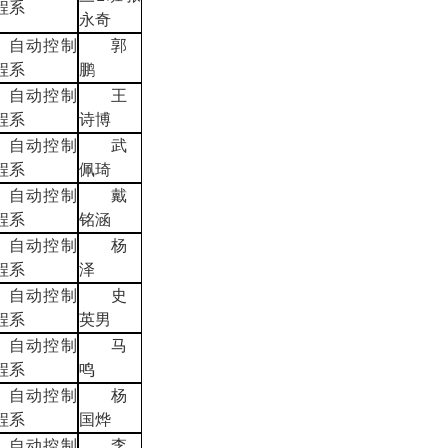
程系
永奇
自动控制
郭
程系
鹏
自动控制
王
程系
诗博
自动控制
武
程系
佩琦
自动控制
戴
程系
铭涵
自动控制
杨
程系
泽
自动控制
史
程系
英男
自动控制
马
程系
鸣
自动控制
杨
程系
国烨
自动控制
李