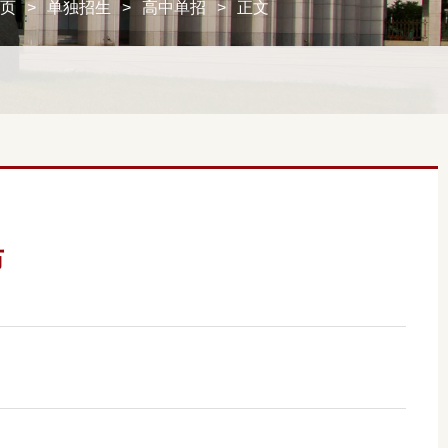
首页
>
单独招生
>
高中单招
>
正文
布