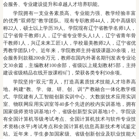
会服务、专业建设提升和卓越人才培养职能。
学院拥有一支业务素质高、专业能力强、教学经验丰富
的优秀"双师型"教学团队。现有专职教师
44
人，其中高级职
称22人，硕士以上学历39人。学院现有辽宁省教学名师1人，
辽宁省骨干教师1人，辽宁省专业带头人1人，辽宁省青年骨
干教师1人，兴辽未来工匠1人，学校最美教师2人，辽宁省优
秀教学团队1个。近年来，学院教师主持省级课题20余项，社
会服务到款额200余万元，教师在国内外著名期刊发表专业论
文30余篇，主编教材100余部，省级以上规划教材5部，主持
建设省级精品在线开放课程6门，荣获各类专利50余项。
学院坚持“双元”育人，打造高素质技术技能人才培养高
地。构建“教、学、做、研、创、训”产教融合一体化教学模
式。学院建有人工智能创新实训中心、大数据技术应用实训
室、物联网应用实训室等40多个先进的校内实训基地，拥有
国家级师资培训基地1个，省级创新型实训基地1个。学院设
有全国计算机等级考试考点、全国计算机技术与软件专业技
术资格(水平)考试考点和全国计算机信息高新技术考试鉴定
站。近年来，学生参加国家级、省级创新创业及职业技能大