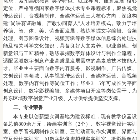
需求，紧扣高职教育“类型特色、就业导向、服务发展”核心
定位，严格遵循国家数字媒体技术专业课程标准，聚焦视觉
传达设计、音视频制作、全媒体运营三大核心方向，深度构
建“岗课赛证融通、产教协同育人”人才培养模式。致力于培
养德、智、体、美、劳全面发展，熟练掌握文字编辑、音频
处理、图形图像设计、视频剪辑等数字媒体信息综合处理技
能及相关科学文化知识，具备良好人文素养、职业道德、创
新意识与工匠精神，熟练掌握数字媒体设计与制作全流程，
适配区域数字创意产业高质量发展需求的高素质技术技能人
才。毕业生主要面向数字内容服务、影视制作、广告传媒、
文创设计等领域，从事视觉传达设计、全媒体运营、音视频
处理、数字内容制作等岗位工作；毕业3—5年可成长为平面
创意设计、数字影视编辑、多媒体项目开发等岗位骨干，为
丹东区域数字创意产业升级、人才供给提供坚实支撑。
二、专业荣誉
本专业以创新型实训基地为建设标准，现有教学仪器设
备总值800余万元，绘画实训室（2个）、数字视觉设计实训
室、数字音视频制作实训室、三维动画制作实训室、界面与
交互设计实训室、AI数字影像虚拟现实实训室、摄影摄像AI