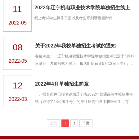
正式考试专用）。3. 请考生仔细阅读考试须知（准考证不用打
11
2022年辽宁机电职业技术学院单独招生线上考试学生操作手册
印，准确记下准考证号和腾讯会议号）。二、考试系统“学习
通”登录问题1.考生登录“学习通”时切勿绑定手机，如果已经绑
线上考试学生操作手册以及考生守则请查看附件
2022-05
定，请返回登录界面，联系客服要求解绑。三、模拟考试我校
共安排两次模...
08
关于2022年我校单独招生考试的通知
各位考生： 辽宁机电职业技术学院单独招生考试定于5月19
2022-05
日举行，考试形式为线上，报名时间截止5月12日上午8：
00，有需要调整志愿信息的考生可在报名截止时间前登录系
统调整志愿信息。 考生须知等考务事项将在近日通过我校官
12
2022年4月单独招生简章
网和官方微信公众号及时对考生公布，请各位考生及时关注我
校官方网站和“辽宁机电职业技术学院招生办”官方微信公众号
一、报名条件已报名参加辽宁省2022年普通高等学校招生考
2022-03
发布的有关通知
试（取得了14位考生号）的应往届高中及中职毕业生，可参
加辽宁机电职业技术学院2022年4月​单独招生考试报名。二、
报名及考务安排1.报名方式：网上报名（1）电脑端： 辽宁机
上页
1
2
下页
电职业技术学院招生办官网:http://zsb.lnmec.net.cn点击单招
报名系统，按流程在网上进行报名及填报志愿。（2）手机