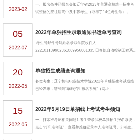
50题，每题3分，满分150分。包括政治、历史、物理方面的
一、报名条件已报名参加辽宁省2023年普通高校统一招生考
2023-02
基础知识等。主观题为简答题，共5道题，每题10分，满分50
试资格的应往届高中及中职考生（取得了14位考生号），可
分。主要考查分析和解决问题的能力。...
参加辽宁机电职业技术学院2023年单独招生考试报名。三、
报名及考务安排1.报名方式：网上报名（1）电脑端： 辽宁机
05
2022年单独招生录取通知书运单号查询
电职业技术学院招生办官网:http://zsb.lnmec.net.cn点击单招
报名系统，按流程在网上进行报名及填报志愿。（2）手机
考生号邮件号码姓名录取学院收件人
2022-07
端：关注“辽宁机电职业技术学院招生办”官方微信，点击“单招
222101139902361069956001335 田春凯自动控制工程系田
报名”，按流程在手机上...
春凯222101139902501069956002735 陈春江自动控制工程
系陈春江222112021500641069956003535 李斯文自动控制
20
单独招生成绩查询通知
工程系李斯文222112241516451069956004435 李志强自动
控制工程系李志强222112241526991069956005835 徐鹏自
各位考生：辽宁机电职业技术学院2022年单独招生考试成绩
2022-05
动控制工程系徐鹏222101131505601069956006135 梁佳友
已经发布，请登陆“单独招生报名系统”（网址：
自动控制工程系梁佳友222101131514941069956007535 梁
http://bm.lnjdp.com/wsbm/）查询成绩。如果对成绩有异议，
寿泓自动控制工...
请于2022年5月21日早8:00--11：00进行成绩复核，电话：
15
2022年5月19日单招线上考试考生须知
15241595108。逾期不再受理。学院将于5月21日下午5点前
公布预录取结果，方式也是登陆“单独招生报名系统”，进行查
一、打印准考证相关问题1.考生登录我校单独招生报名系统，
2022-05
询。监督电话：04153853912. 辽宁
点击“打印准考证”，查看并准确记录本人准考证号。2.考生准
机电职业技...
确记录三个腾讯会议号（前两个为模拟考试专用，最后一个是