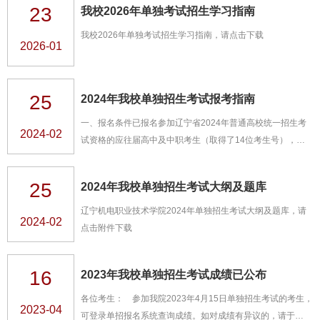
23
我校2026年单独考试招生学习指南
求。二.招生专业 专业名称科 类学 制 学 费（元/年） 办学地
点电气自动化技术物理学科类/历史学科类/中职升高职35000
我校2026年单独考试招生学习指南，请点击下载
2026-01
仪表园校区机电一体化技术物理学科类/历史学科类/中职升高
职35000仪表园校区工业机器人技术物理学科类/...
25
2024年我校单独招生考试报考指南
一、报名条件已报名参加辽宁省2024年普通高校统一招生考
2024-02
试资格的应往届高中及中职考生（取得了14位考生号），可
参加辽宁机电职业技术学院2024年单独招生考试报名。二、
报名及考务安排1.报名方式：网上报名（1）电脑端：辽宁机
25
2024年我校单独招生考试大纲及题库
电职业技术学院招生信息网官网:http://zsb.lnmec.net.cn点击
单招报名系统，按流程在网上进行报名及填报志愿。（2）手
辽宁机电职业技术学院2024年单独招生考试大纲及题库，请
2024-02
机端：关注“辽宁机电职业技术学院招生办”官方微信，点击“单
点击附件下载
招报名”，按流程在手机上进行报名及填报志愿。...
16
2023年我校单独招生考试成绩已公布
各位考生： 参加我院2023年4月15日单独招生考试的考生，
2023-04
可登录单招报名系统查询成绩。如对成绩有异议的，请于