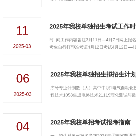
网址：http://zsb.lnmec.net.cn。二
2025年我校单独招生考试工作
11
时 间工作内容备注3月11日—4月7日网上报
2025-03
考生自行打印准考证4月12日考试4月12日—4月
单、考生查询录取结果4月24日将预录取名单
2025年我校单独招生拟招生计
06
序号专业计划数（人）高中中职1电气自动化技术3
2025-03
程技术1058集成电路技术21119理化测试与质
焊接技术211116飞行器数字化制造技术1051
术11524电子商务231225跨境电子商务116
341732智能网联汽车技术2211总计600300...
2025年我校单招考试报考指南
04
一、招生对象已报名参加2025年辽宁省普