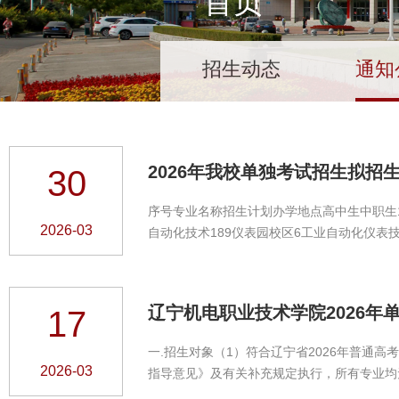
首页
招生动态
通知
2026年我校单独考试招生拟招
30
序号专业名称招生计划办学地点高中生中职生1电
2026-03
自动化技术189仪表园校区6工业自动化仪表技
3015仪表园校区11数控技术63仪表园校区1
飞行器数字化制造技术126仪表园校区17增材
仪表园校区22数字媒体技术63仪表园校区23
辽宁机电职业技术学院2026年
17
147仪...
一.招生对象（1）符合辽宁省2026年普通
2026-03
指导意见》及有关补充规定执行，所有专业均无体
园校区机电一体化技术物理学科类/历史学科类/