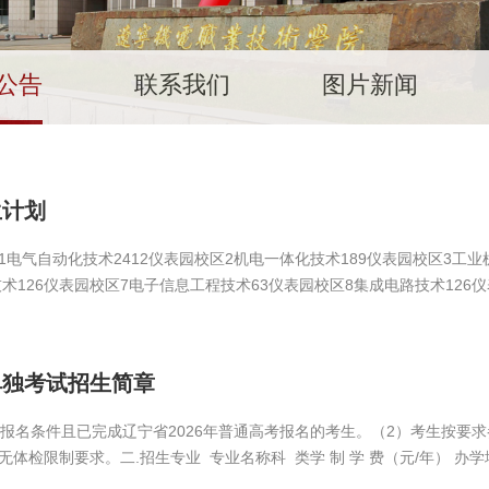
公告
联系我们
图片新闻
生计划
气自动化技术2412仪表园校区2机电一体化技术189仪表园校区3工业机
术126仪表园校区7电子信息工程技术63仪表园校区8集成电路技术126
2智能制造装备技术126仪表园校区13工业产品质量检测技术63仪表园校区1
制造技术63仪表园校区18计算机网络技术126仪表园校区19软件技术63仪
动漫制作技术63仪表园校区24电子商务126仪表园校区25跨境电子商务14
单独考试招生简章
高考报名条件且已完成辽宁省2026年普通高考报名的考生。（2）考生按
检限制要求。二.招生专业 专业名称科 类学 制 学 费（元/年） 办学
中职升高职35000仪表园校区工业机器人技术物理学科类/...