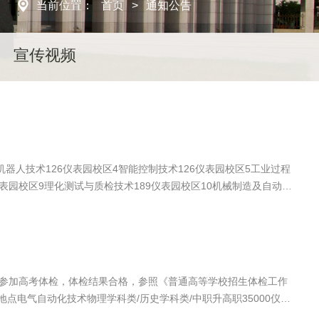
当前位置：
首页
>
通知公告
宣传视频
器人技术126仪表园校区4智能控制技术126仪表园校区5工业过程
仪表园校区9理化测试与质检技术189仪表园校区10机械制造及自动化
4模具设计与制造126仪表园校区15智能焊接技术189仪表园校区16
表园校区20人工智能技术应用126仪表园校区21物联网应用技术63
7仪表园校区26智能物流技术189仪表园校区27宝玉石鉴定与加工
要求参加高考体检，体检结果合格，参照《普通高等学校招生体检工作
地点电气自动化技术物理学科类/历史学科类/中职升高职35000仪表