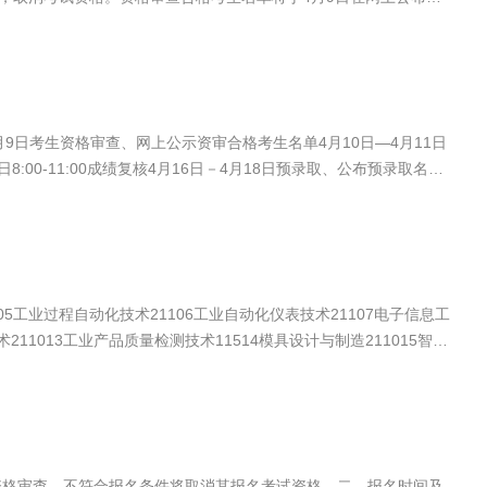
月9日考生资格审查、网上公示资审合格考生名单4月10日—4月11日
:00-11:00成绩复核4月16日－4月18日预录取、公布预录取名
05工业过程自动化技术21106工业自动化仪表技术21107电子信息工
术211013工业产品质量检测技术11514模具设计与制造211015智能
术应用10621物联网应用技术10622数字媒体技术10623动漫制作技
制造与试验技术221130汽车检测与维修技术221131新能源汽车技术
资格审查，不符合报名条件将取消其报名考试资格。二、报名时间及