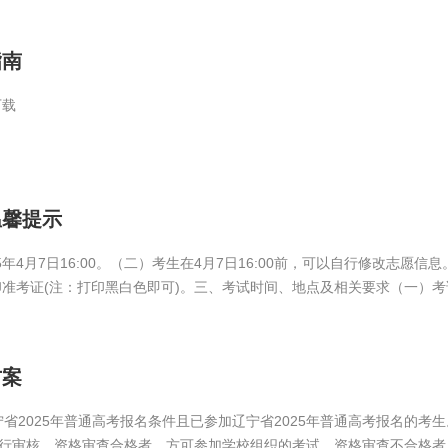
指南
下载
温馨提示
00。（二）考生在4月7日16:00前，可以自行修改志愿信息。二、准考证打印 已交报名考试费并通过
准考证(注：打印黑白色即可)。三、考试时间、地点及相关要求（一）考试时
号）。（三）候考地点：大学生素质教育中心前广场（...
方案
宁省2025年普通高考报名条件且已参加辽宁省2025年普通高考报名的
行审核。资格审查合格者，方可参加学校组织的考试。资格审查不合格者