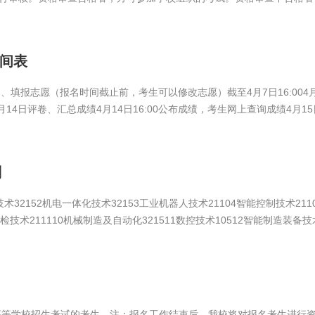
、招生专业序号专业代码专业名称学制学费（元/年）...
时间表
名、填报志愿（报名时间截止前，考生可以修改志愿）截至4月7日16:004
14日评卷、汇总成绩4月14日16:00公布成绩，考生网上查询成绩4月15日8
报省招办备案
划
2152机电一体化技术32153工业机器人技术21104智能控制技术211
检技术211110机械制造及自动化321511数控技术10512智能制造装备技
7增材制造技术10618计算机网络技术211019软件技术11520人工智能技
26智能物流技术231127应用韩语12728宝玉石鉴定与加工221229汽车
通高等学校招生考试的考生。注：报名工作结束后，我校将对报名考生进行