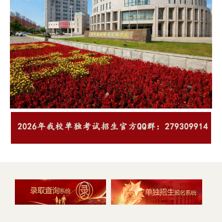
业名称科 类学 制 学 费
三、考试时间、地点及相
与制造126仪表园校区15
（元/年） 办学地点电气
关要求（一）考试时间：
智能焊接技术189仪表园
自动化技术物理学科类/
4月12日9:00－12:00。
校区16飞行器数字化制
历史学科类/中职升高职
（二）考场地点：辽宁机
造技术126仪表园校区17
35000仪表园校区机电一
电职业技术学院仪表园校
增材制造技术63仪表园
体化技术物理学科类/历
区（丹东市振兴区洋河大
校区18计算机网络技术
史学科类/中职升高职
街30号）。（三）候考
126仪表园校区19软件技
35000仪表园校区工业机
地点：大学生素质教育中
术63仪表园校区20人工
器人技术物理学科类/...
心前广场（...
智能技术应用126仪表园
校区21物联网应用技术
63仪表园校区22数字媒
体技术63仪表园校区23
动漫制作技术63仪表园
校区24电子商务126仪表
园校区25跨境电子商务
147仪表园校区26智能物
流技术189仪表园校区27
宝玉石鉴定与加工147
仪...