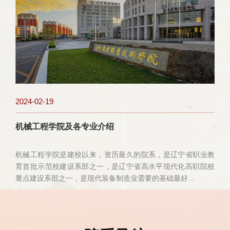
2024-02-19
2
机械工程学院及各专业介绍
工
机械工程学院是建校以来，资历最久的院系，是辽宁省职业教
技
育首批示范校建设系部之一，是辽宁省高水平现代化高职院校
重点建设系部之一，是现代装备制造业需要的基础最好...